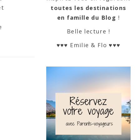
et
toutes les destinations
en famille du Blog
!
e
Belle lecture !
♥♥♥ Emilie & Flo ♥♥♥