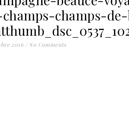
e-champs-champs-de-
ntthumb_dsc_0537_10
mbre 2016
/
No Comments