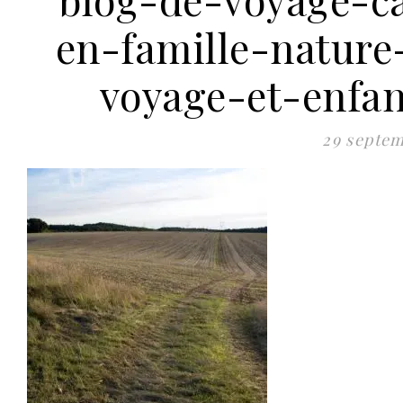
en-famille-natur
voyage-et-enfa
29 septe