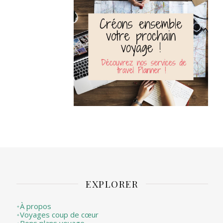
EXPLORER
À propos
✦
Voyages coup de cœur
✦