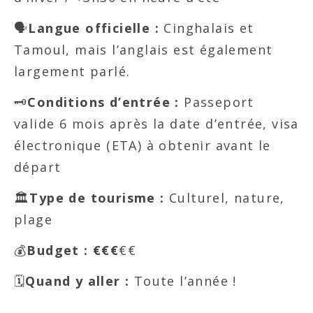
🗣️
Langue officielle :
Cinghalais et
Tamoul, mais l’anglais est également
largement parlé.
🗝️
Conditions d’entrée :
Passeport
valide 6 mois après la date d’entrée, visa
électronique (ETA) à obtenir avant le
départ
🏛️
Type de tourisme :
Culturel, nature,
plage
💰
Budget :
€€€
€€
🗓️
Quand y aller :
Toute l’année !