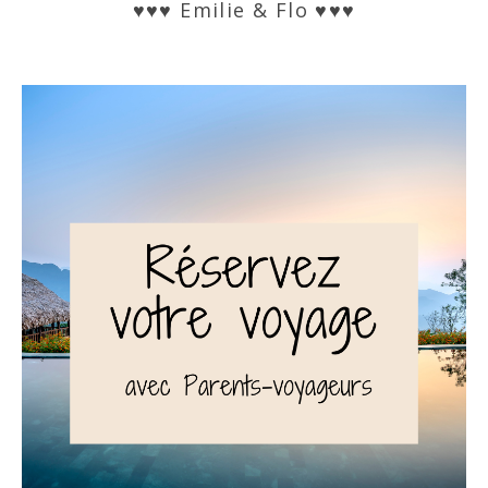
♥♥♥ Emilie & Flo ♥♥♥