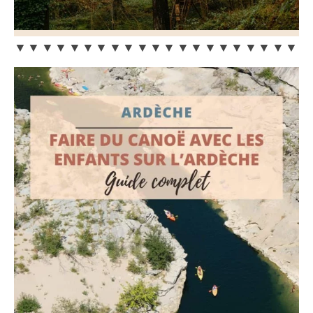
▼▼▼▼▼▼▼▼▼▼▼▼▼▼▼▼▼▼▼▼▼▼