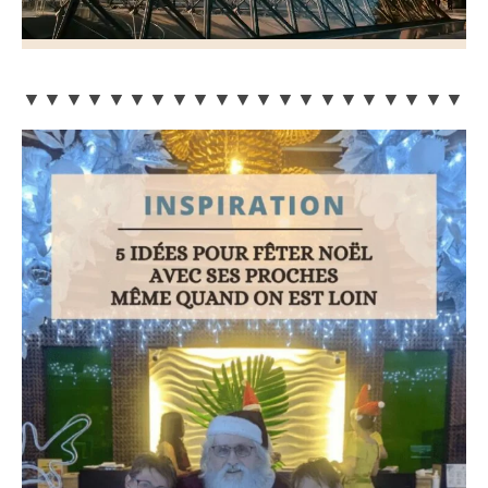
▼▼▼▼▼▼▼▼▼▼▼▼▼▼▼▼▼▼▼▼▼▼