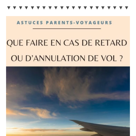
▼▼▼▼▼▼▼▼▼▼▼▼▼▼▼▼▼▼▼▼▼▼