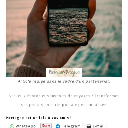
Article rédigé dans le cadre d’un partenariat.
Accueil
/
Photos et souvenirs de voyages
/
Transformer
ses photos en carte postale personnalisée
Partagez cet article à vos amis !
WhatsApp
Telegram
E-mail