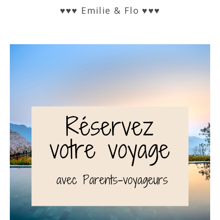
♥♥♥ Emilie & Flo ♥♥♥