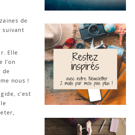
izaines de
r suivant
. Elle
e l’on
e de
mme nous !
gide, c’est
 le
eter,