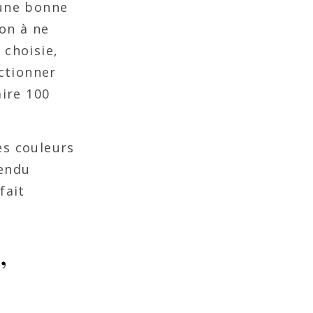
 une bonne
on à ne
 choisie,
ectionner
aire 100
es couleurs
rendu
fait
,