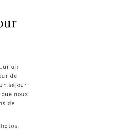
our
Pour un
our de
 un séjour
e que nous
ms de
photos.