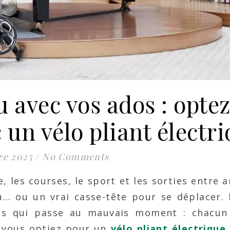
 avec vos ados : opte
un vélo pliant électr
re 2025
/
No Comments
e, les courses, le sport et les sorties entre am
eu… ou un vrai casse-tête pour se déplacer.
bus qui passe au mauvais moment : chacun 
e, vous optiez pour un
vélo pliant électrique