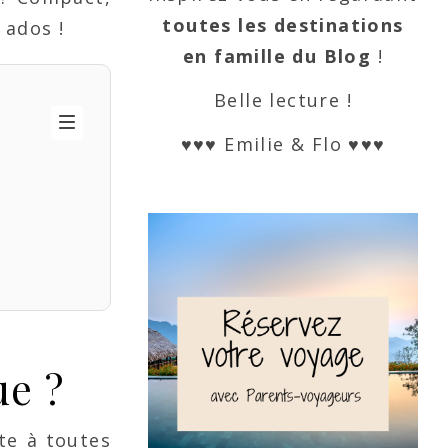
toutes les destinations
 ados !
en famille du Blog
!
Belle lecture !
♥♥♥ Emilie & Flo ♥♥♥
ue ?
pte à toutes