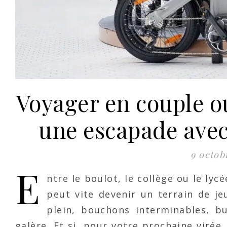
Voyager en couple ou
une escapade avec 
9 octob
E
ntre le boulot, le collège ou le lycé
peut vite devenir un terrain de j
plein, bouchons interminables, 
galère. Et si, pour votre prochaine viré