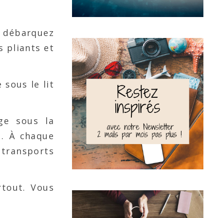
 débarquez
 pliants et
 sous le lit
ge sous la
u. À chaque
 transports
rtout. Vous