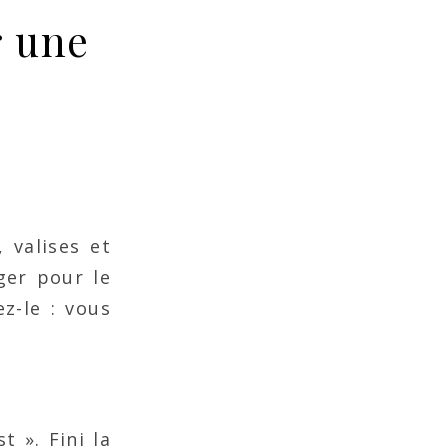
r une
 valises et
ger pour le
z-le : vous
 ». Fini la