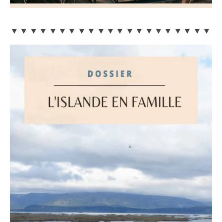
▼▼▼▼▼▼▼▼▼▼▼▼▼▼▼▼▼▼▼▼▼▼