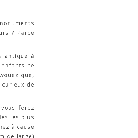
 monuments
urs ? Parce
e antique à
 enfants ce
Avouez que,
 curieux de
 vous ferez
es les plus
nez à cause
m de large)