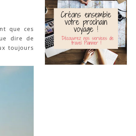
ant que ces
ue dire de
ux toujours