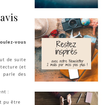
’avis
oulez-vous
ut de suite
itecture (et
e parle des
nt :
t pu être