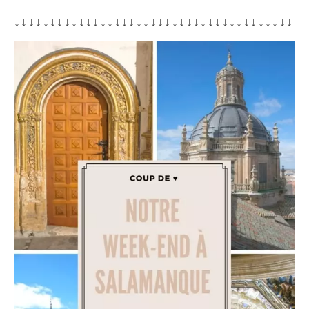
↓↓↓↓↓↓↓↓↓↓↓↓↓↓↓↓↓↓↓↓↓↓↓↓↓↓↓↓↓↓↓↓↓↓↓↓↓↓↓↓↓