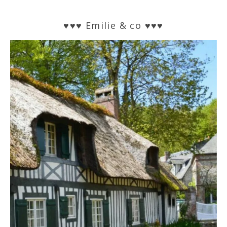
♥♥♥ Emilie & co ♥♥♥