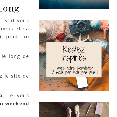
 Long
. Soit vous
miens et sa
it pont, un
 le long de
z le site de
o
, je vous
 un weekend