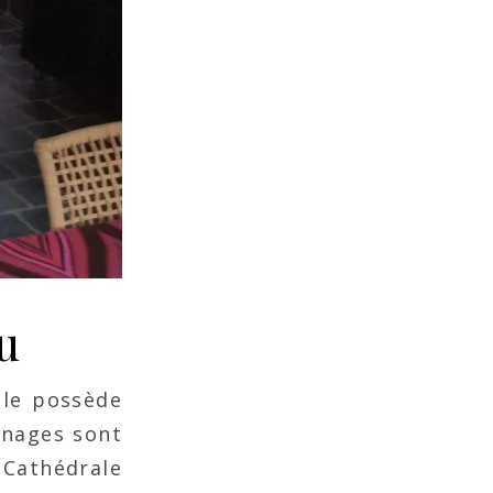
u
lle possède
lonages sont
a Cathédrale