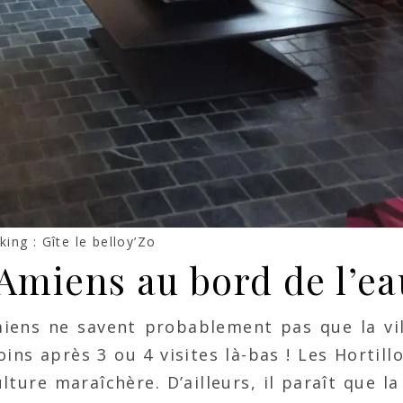
ing : Gîte le belloy’Zo
Amiens au bord de l’ea
miens ne savent probablement pas que la vi
oins après 3 ou 4 visites là-bas ! Les Hortil
lture maraîchère. D’ailleurs, il paraît que l