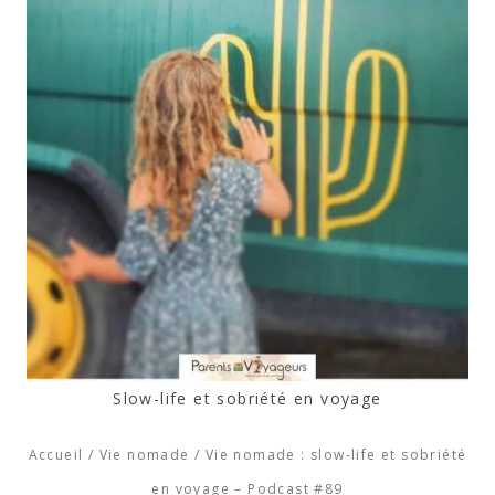
Slow-life et sobriété en voyage
Accueil
/
Vie nomade
/
Vie nomade : slow-life et sobriété
en voyage – Podcast #89