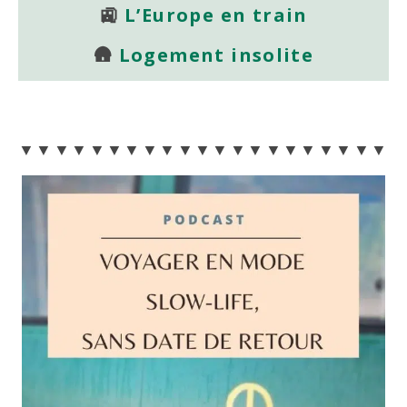
🚉
L’Europe en train
🛖
Logement insolite
▼▼▼▼▼▼▼▼▼▼▼▼▼▼▼▼▼▼▼▼▼▼