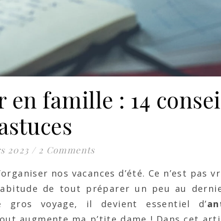
en famille : 14 consei
astuces
s 2023
/
2 Comments
’organiser nos vacances d’été. Ce n’est pas v
habitude de tout préparer un peu au dern
 gros voyage, il devient essentiel d’
an
 tout augmente ma p’tite dame ! Dans cet arti