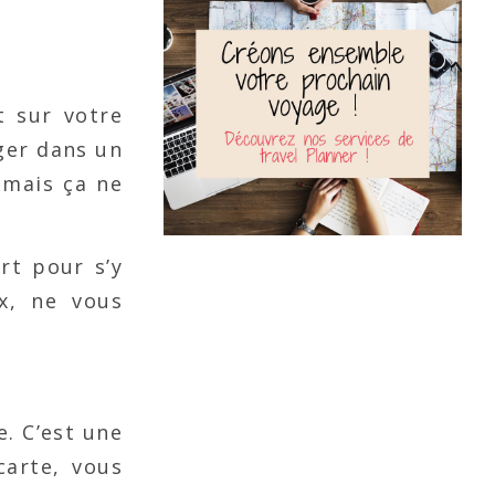
t sur votre
ger dans un
 mais ça ne
rt pour s’y
ix, ne vous
e. C’est une
carte, vous