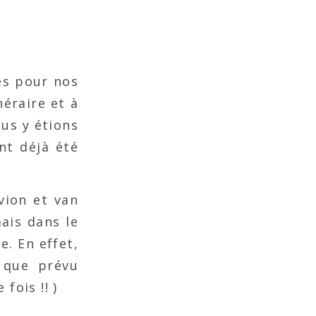
les pour nos
néraire et à
us y étions
nt déjà été
vion et van
mais dans le
e. En effet,
 que prévu
fois !! )