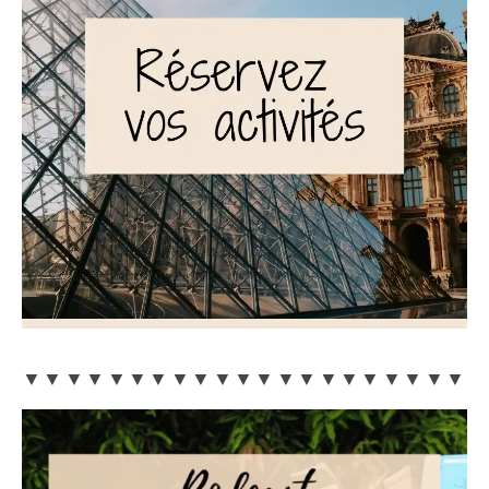
▼▼▼▼▼▼▼▼▼▼▼▼▼▼▼▼▼▼▼▼▼▼