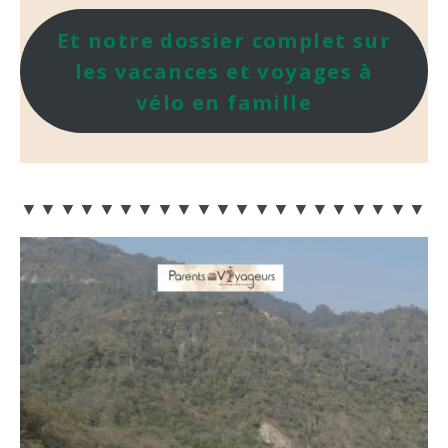
Et notre dossier complet sur
les vacances et voyages à
vélo en famille
▼▼▼▼▼▼▼▼▼▼▼▼▼▼▼▼▼▼▼▼▼▼