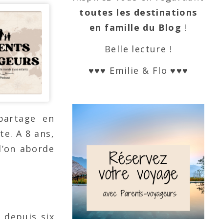
toutes les destinations
en famille du Blog
!
Belle lecture !
♥♥♥ Emilie & Flo ♥♥♥
partage en
te. A 8 ans,
l’on aborde
e
depuis six