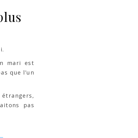
plus
i.
n mari est
pas que l’un
s étrangers,
aitons pas