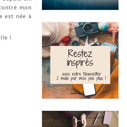
ncontré mon
le est née à
le !