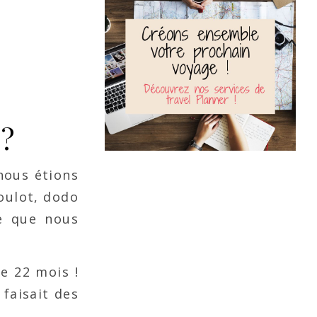
 ?
nous étions
boulot, dodo
le que nous
e 22 mois !
faisait des